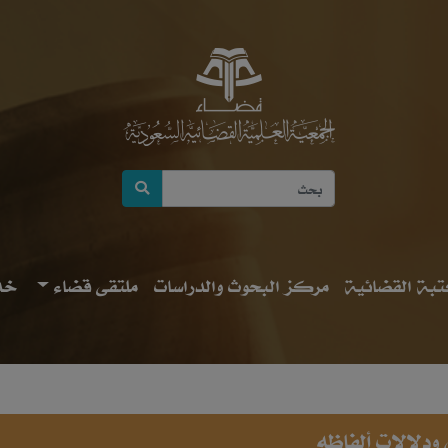
بة القضائية
مركز البحوث والدراسات
ملتقى قضاء
خد
ودلالات ألفاظه