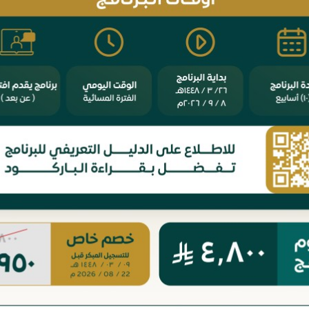
خيصٍ مركزٍ لأهم
ونية وصياغتها
 موسَّعين في هذا
تقريبٍ يناسب
برز أدوات
بين المادة
لية، فجاء عرضه
 والصياغة، ثم
حالية، ويختم
ادة منه للباحث