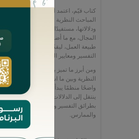
كتاب قيّم، اعتمد الباحث في بنائه على تل
المباحث النظرية في تفسير النصوص القان
ودلالاتها، مستفيدًا من مادّة بحثين علميين
المجال، مع ما أضافه من ترتيبٍ وتحريرٍ و
طبيعة العمل، ليقدّم مذكرة موجزة تجمع أ
التفسير ومعايير الفهم النظامي.
ومن أبرز ما تميز به المؤلف عنايته بالجمع 
النظرية وبين ما استنبطه من تطبيقات عم
واضحًا منظمًا يبدأ بتعريف النص والقاعدة
ينتقل إلى الدلالات والسياق والعلاقات الإ
بطرائق التفسير وضوابطها، بما يسهل الإف
والممارس.