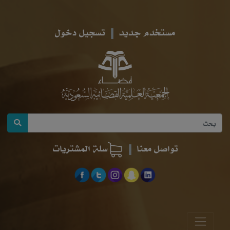
مستخدم جديد
تسجيل دخول
تواصل معنا
سلة المشتريات