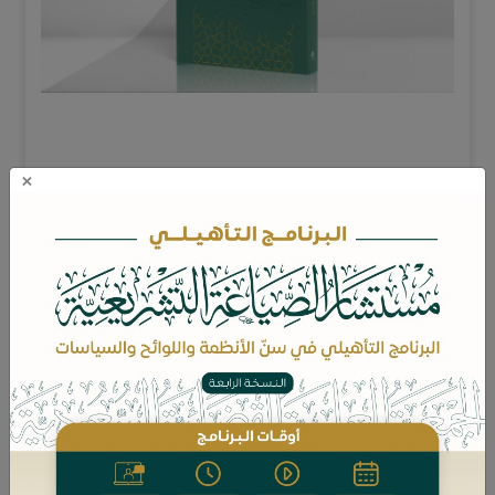
×
تسهيل نظام الإثبات بحصر مسائله، وعنونتها
وضم النظير إلى نظيره، والمستثنى إلى ما
استُثني منه، د. عبدالرحمن بن يوسف اللحيدان
ضمن السعي الحثيث المتطور في العجلة
التنظيمية في المملكة العربية السعودية، صدر
(نظام الإثبات) بالمرسوم الملكي رقم (م/43)
وتاريخ 26/05/1443ه، منظمًا أحكام المعاملات
المدنية والتجارية، وموحدًا الاجتهاد في اختيار