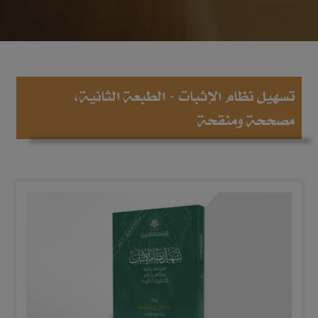
تسهيل نظام الإثبات - الطبعة الثانية،
مصححة ومنقحة