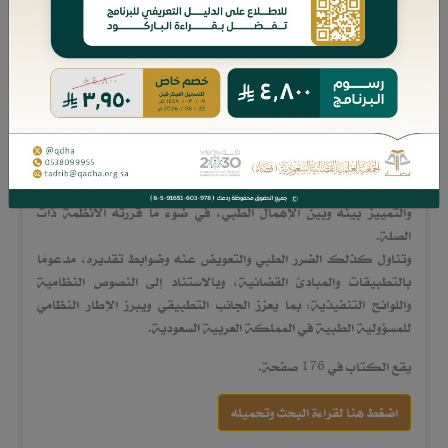
في ضوء النظام السعودي، من خلال بيان طبيعة التزام الطبيب، وأركان
المسؤولية الطبية، وآثار الخطأ الطبي، وأحكام التعويض عن الضرر
الناتج عنه.
وقد عرض المؤلف مفهوم المسؤولية الطبية وأقسامها، وبيّن الفروق بين
أنواعها، مع تأصيل أساس مسؤولية الطبيب في النظام السعودي وربطه بما
قررته أنظمة مزاولة المهن الصحية ولوائحها التنفيذية.
كما عالج طبيعة التزام الطبيب بوصفه التزامًا ببذل عناية، مع بيان
الحالات التي يقترب فيها من تحقيق النتيجة، وأثر ذلك في قيام
المسؤولية، وتناول الخطأ الطبي من حيث تعريفه وصوره ومعاييره،
والتمييز بينه وبين الإهمال الطبي، في ضوء ما قررته الأنظمة ذات
الصلة.
وتناول كذلك الضرر الطبي والتعويض عنه وضوابط تقديره، مدعومًا
بالتطبيقات والمبادئ القضائية، وبالاستناد إلى النصوص النظامية
واللوائح التنفيذية؛ بما يعزز الجانب التطبيقي ويبرز الإطار النظامي
للمسؤولية الطبية في المملكة العربية السعودية.
يقع الكتاب في 176 صفحة.
اضغط هنا لقراءة البحث وتحميله