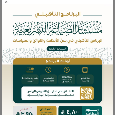
×
عمومًا، والعمل بالقرائن، وذكر في حصر وسائل
الإثبات -فيما ورد- قولين: قول بكونها محصورة لا
يتعداها القاضي، والقول الثاني غير محصورة في
النصية بل كل ما يبين الحق ويظهره فهو بينة. وأما
العمل بالقرائن فذكر أن الفقهاء يعملون بها تارة ولا
يعملون بها أخرى، وتتباين المذاهب في ذلك توسعًا
وتضييقًا.
ثم عقد
مبحثًا ثانيًا
عن الإثبات الإلكتروني في
النكاح، فتحدث عن إثبات أصل النكاح بتلك