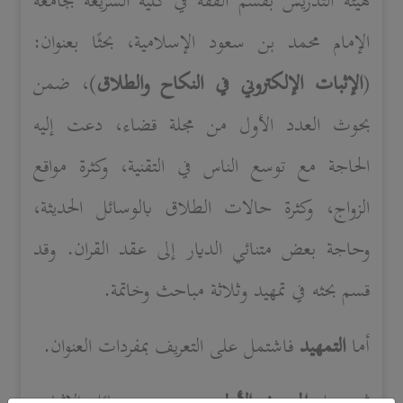
هيئة التدريس بقسم الفقه في كلية الشريعة بجامعة
الإمام محمد بن سعود الإسلامية، بحثًا بعنوان:
(
الإثبات الإلكتروني في النكاح والطلاق
)، ضمن
بحوث العدد الأول من مجلة قضاء، دعت إليه
الحاجة مع توسع الناس في التقنية، وكثرة مواقع
الزواج، وكثرة حالات الطلاق بالوسائل الحديثة،
وحاجة بعض متنائي الديار إلى عقد القران. وقد
قسم بحثه في تمهيد وثلاثة مباحث وخاتمة.
أما
التمهيد
فاشتمل على التعريف بمفردات العنوان.
ثم جعل
المبحث الأول
عن حصر وسائل الإثبات