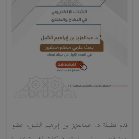
قدم فضيلة د. عبدالعزيز بن إبراهيم الشبل، عضو