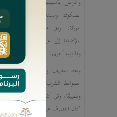
وأغراض تأسيسها، المتمثلة في ضم
الصكوك والسندات، وإدارة الأصو
المورقة، وفق مصلحة حملة الصكوك
بالإضافة إلى أغراض تمويلية ومحاسبية و
وقانونية أخرى.
وبعد التعريف والتوصيف جاء
المبحث
الضوابط الشرعية للمنشأة ذات الغرض
وتطبيقًا، وقرر أن حكمها يختلف باخت
كان التصرف غير جائز لشخص في علاق