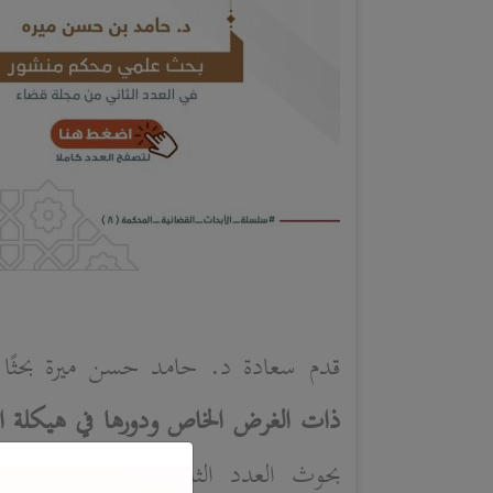
قدم سعادة د. حامد حسن ميرة بحثًا ب
ذات الغرض الخاص ودورها في هيكلة 
بحوث العدد الثاني من مجلة قضاء، 