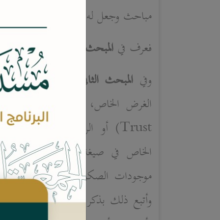
مباحث وجعل له خاتمة.
فعرف في
المبحث الأول
بالتوريق والتص
وفي
المبحث الثاني
قدم دراسة وصفية
الغرض الخاص، وشكلها القانوني، ث
Trust
) أو الرصد، وعاد إلى المن
الخاص في صيغة رصد، وبين أنها إ
موجودات الصكوك فيمكن أن تكون 
وأتبع ذلك بذكر وظائف المنشأة ذات