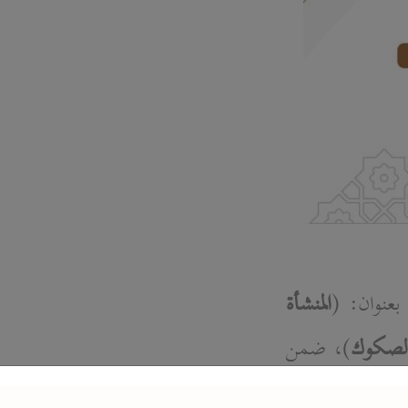
عنوان: (
المنشأة
الصكوك
)، ضمن
قسمه في ثلاثة