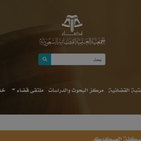
بة القضائية
مركز البحوث والدراسات
ملتقى قضاء
خد
في هيكلة الصكوك