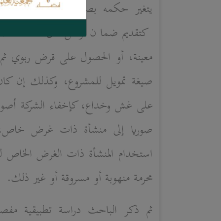
يتغير حكمه بصدوره من منشأة ذ
كتقديم ضمان لرأس مال حملة الصك
معينة، أو الحصول على قرض ربوي ثم إ
صيغة تمويل للمشروع، وكذلك إن كا
على غش وخداع، كإخفاء الشركة أصولها 
صوريا إلى منشأة ذات غرض خاص، و
استخدام المنشأة ذات الغرض الخاص لل
محرمة منهوبة أو مسروقة أو غير ذلك.
ثم ذكر الباحث دراسة تطبيقية مفص