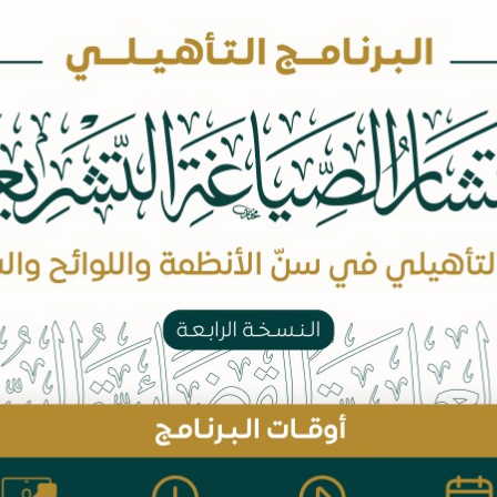
كيك.
 للمنشآت ذات
م عرف (الترست
شأة ذات الغرض
ذا أنشئت لحفظ
في صيغة رصد،
 الغرض الخاص،