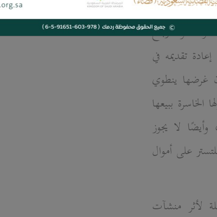
ات غرض خاص؛
وك، أو أرباح
عادة تقديمه في
ن غرضها ينطوي
الخاسرة ببيعها
أيضًا لا يجوز
تستر على أموال
لة لأثر منشآت