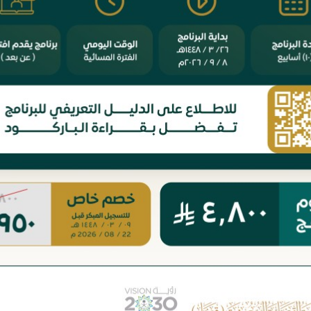
ان حقوق حملة
ل المصككة أو
 والمستندات،
ائتمانية وضريبية
 الثالث
ليدرس
 الخاص تنظيرًا
لاف غرضها، فإن
ة تعاقدية فلا