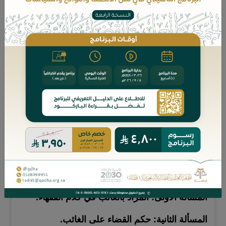
مسألة:
(الحكم على المدَّعى عليه لتغيُّبه دون بيِّنة)
،
بحثها فضيلة الشيخ/ عبدالرحمن بن يوسف اللحيدان،
القاضي في المحكمة العامة بمكة المكرمة، وبيَّن
فيها كلام فقهاء المذاهب الأربعة وغيرهم.
وعَنْوَن فضيلتُه بحثَه المسألةَ بسؤالٍ يقرِّب صورتها:
(هل غياب المدَّعى عليه وسيلة من وسائل الإثبات
وطريق من طرق الحكم بمجرَّدها؟)
وقام بحصر الكلامَ على ما يخدم بحث هذه المسألة
دون توسُّعٍ في حكم القضاء على الغائب فليس هذا
موضعه.
وتفصيل البحث في المسائل التالية:
المسألة الأولى: المراد بالغائب في كلام الفقهاء.
المسألة الثانية: حكم القضاء على الغائب.