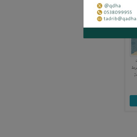
ية: - قاعدة &quot;شرط
 دراسة
مد