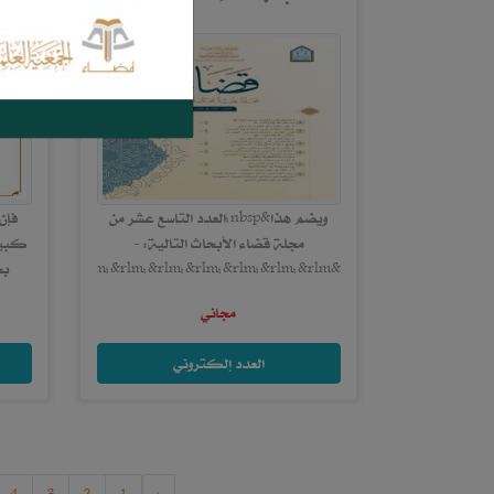
ويضم هذا&nbsp;العدد التاسع عشر من
فإن
مجلة قضاء الأبحاث التالية: -
كبير،
&rlm;&rlm;&rlm;&rlm;&rlm;&rlm;&rlm;&rlm;&rlm;&rlm;&rlm;&rlm;&rlm;&rlm;&rlm;&...
بح
لف
مجاني
العدد إلكتروني