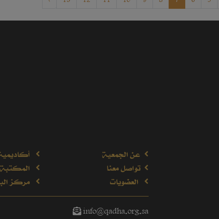
›
13
12
11
10
9
8
7
6
5
عن الجمعية
أكاديمية
تواصل معنا
المكتبة 
العضويات
مركز البح
info@qadha.org.sa