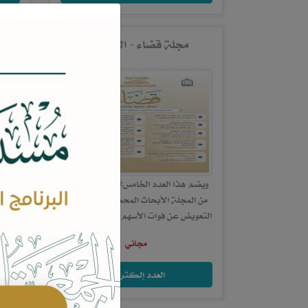
مجلة قضاء - العدد 25
ويضم هذا العدد الخامس&nbsp;والعشرون
ويضم 
من المجلة الأبحاث المحكمة التالية: -
الأب
التعويض عن فوات الأسهم، &nbsp;أ.د. فهد
فقهي
بن عبدالرحمن اليحيى. - ر...
مجاني
العدد إلكتروني