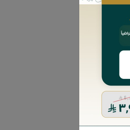
ق
ي
; ليوسف بن