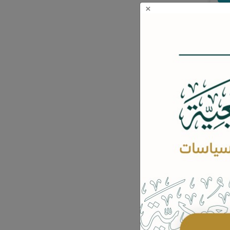
×
;والعشرون من
..