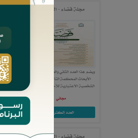
مجلة قضاء - العدد 22
ويضم هذا العدد الثاني والعشرون من المجلة
وي
الأبحاث المحكمة التالية: &nbsp; -
الم
الشخصية الاعتبارية للأحكام القضائية
العرف 
- دراسة تأصيلية تطبيقية...
ل
مجاني
العدد إلكتروني
مجلة قضاء - العدد 19
ا