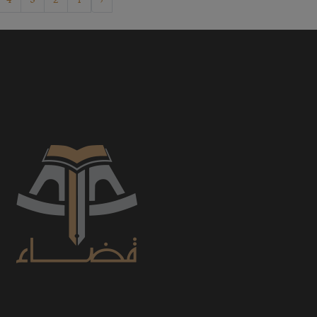
4
3
2
1
‹