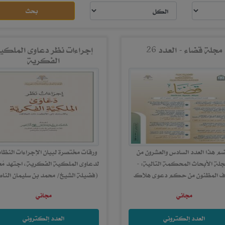
بحث
مجلة قضاء - العدد 26
إجراءات نظر دعاوى الملكي
الفكرية
م هذا العدد السادس والعشرون من
ورقات مختصرة لبيان الإجراءات النظا
جلة الأبحاث المحكمة التالية: -
لدعاوى الملكية الفكرية، اجتهد مُعدّ
ف المظنون من حكم دعوى هلاك
(فضيلة الشيخ/ محمد بن سليمان الناص
المرهون -تحقيقاً ودراسة-، &nbsp;د. بسام
الملازم القضائي في دائرة الملكية..
مجاني
مجاني
بن عبد...
العدد إلكتروني
العدد إلكتروني