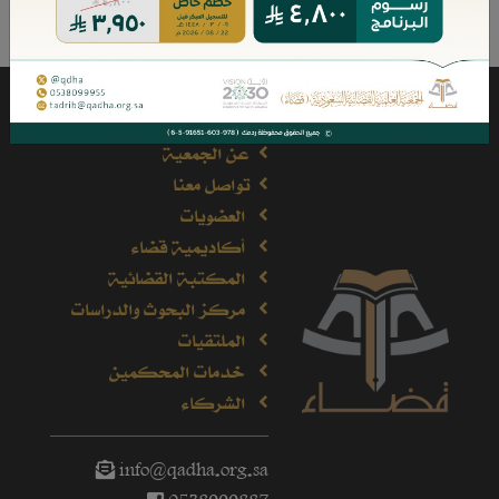
عن الجمعية
تواصل معنا
العضويات
أكاديمية قضاء
المكتبة القضائية
مركز البحوث والدراسات
الملتقيات
خدمات المحكمين
الشركاء
info@qadha.org.sa