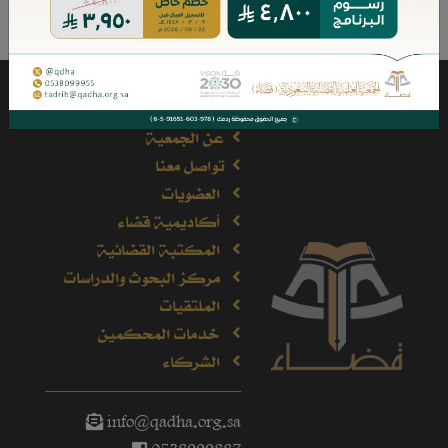
عن الجمعية
تواصل معنا
العضويات
أكاديمية قضاء
المكتبة القضائية
مركز البحوث والدراسات
الملتقيات
خدمات المحكمين
الشركاء
info@qadha.org.sa