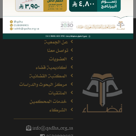
عن الجمعية
تواصل معنا
العضويات
أكاديمية قضاء
المكتبة القضائية
مركز البحوث والدراسات
الملتقيات
خدمات المحكمين
الشركاء
info@qadha.org.sa