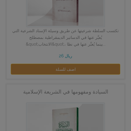
تكتسب السلطة شرعيتها عن طريق وسيلة الإسناد الشرعية التي
يُعبَّر عنها في الدساتير الديمقراطية بمصطلح
&quot;الانتخاب&quot;، بينما يُعبَّر عنها في نظا...
26 ريال
اضف للسلة
السيادة ومفهومها في الشريعة الإسلامية