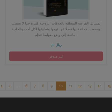
المسائل الفرعية المتعلقة بالعلاقات الزوجية كثيرة جدا لا تحصى،
ويصعب الإحاطة بها فضلًا عن فهمها وتطبيقها لكل أحد، والحاجة
ماسة إلى وضع ضوابط تَنظِم...
32 ريال
غير متوفر
1
2
...
6
7
8
9
10
11
12
13
14
15