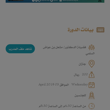
بيانات الدورة
فضيلة الدكتور/ مشعل بن عواض
شاهد ملف المدرب
السلمي
جازان
200 ريال
Wednesday الموافق 03 April 2019
للجنسين
من الساعة 4:30م إلى الساعة 9:30م