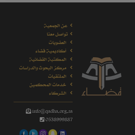
عن الجمعية
تواصل معنا
العضويات
أكاديمية قضاء
المكتبة القضائية
مركز البحوث والدراسات
الملتقيات
خدمات المحكمين
الشركاء
info@qadha.org.sa
0538999887