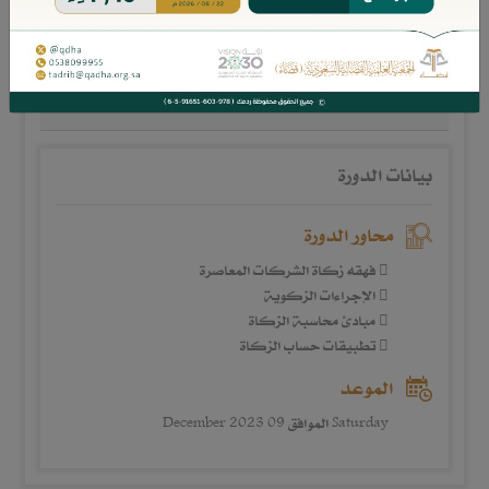
مهارات حساب زكاة المنشآت التجارية
1150 ريال
بيانات الدورة
محاور الدورة
 فهقه زكاة الشركات المعاصرة
 الإجراءات الزكوية
 مبادئ محاسبة الزكاة
 تطبيقات حساب الزكاة
الموعد
Saturday الموافق 09 December 2023