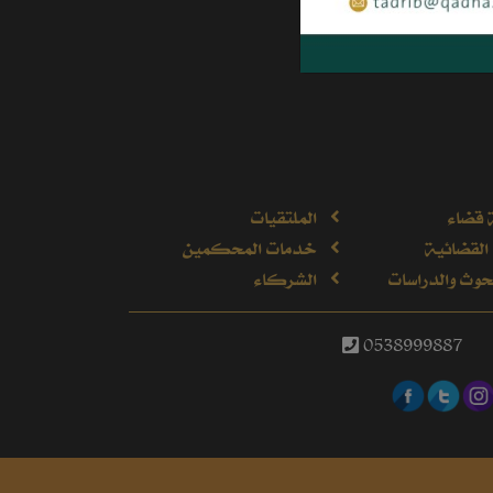
 قضاء
الملتقيات
القضائية
خدمات المحكمين
وث والدراسات
الشركاء
0538999887