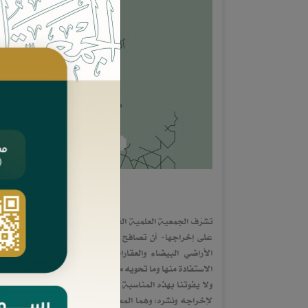
تشرُف الجمعية العلمية القضائية السعودية (قضاء) -ضمن س
على إخراجها- أن تصافح أياديكم الكريمة بهذه النسخة 
الأراضي البيضاء والعقارات الشاغرة"، وترجو أن تكون م
الاستفادة منها وما تحويه من مزايا عديدة.
ولا يفوتنا بهذه المناسبة شكر من اعتنى بهذا الملف وفهر
لإخراجه ونشره؛ وهما المحامي/ معاذ بن محمد اليحيى، وا