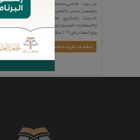
ابن سيف - القاضي بمحاكم ديوان المظالم، وفقهما الله.
والجمعية ترحب بالتعاون مع جميع الجهات والأفراد المت
الدراسات والمشاريع القضائية والنظامية، وتستعد
والإمكانيات المتميزة بـإذن الله وتيسيره.
يقع الكتاب في 113 صفحة.
اضغط هنا لقراءة النظام وتحميله