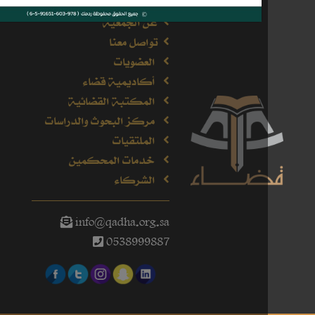
عن الجمعية
تواصل معنا
العضويات
أكاديمية قضاء
المكتبة القضائية
مركز البحوث والدراسات
الملتقيات
خدمات المحكمين
الشركاء
info@qadha.org.sa
0538999887