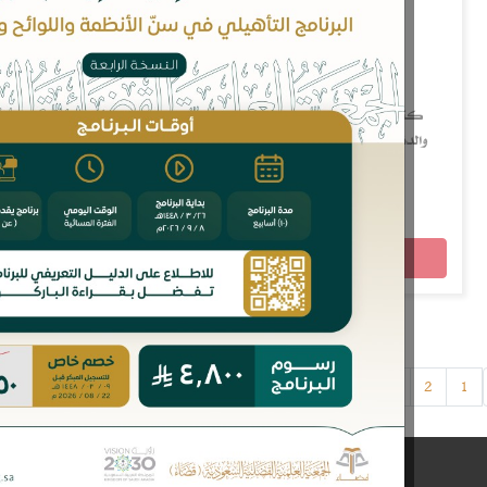
اب يدرس مقاصد تشريع العقوبات المحققة للمصالح الدينية
دنيوية، ويهدف هذا البحث المتميز بالدرجة الأولى إلى التعريف
بالإسلام وسماحته ويسره، والرد...
10 ريال
غير متوفر
›
15
14
13
12
11
10
9
8
7
6
...