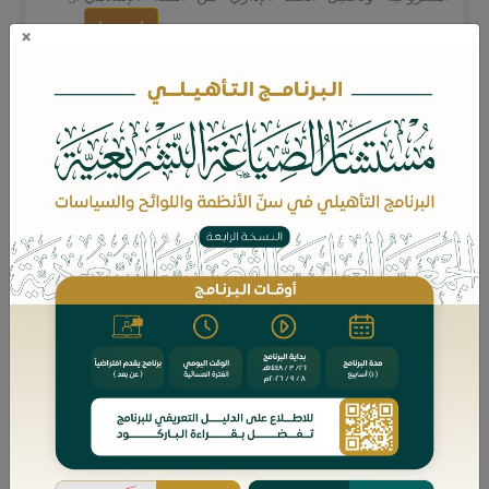
انقر هنا
×
الجامع المختصر في صياغة العقود والاتفاقيات:
انقر هنا
نظام حماية حقوق المؤلف ولائحته التنفيذية مع الفهارس
عرض وترتيب مع نصوص من أحكام قضائية واتفاقيات
ومعاهدات دولية:
انقر هنا
حساب زكاة الشركات المعاصرة بناء على القوائم المالية -
دراسة فقهية تطبيقية:
انقر هنا
نظام المنافسات والمشتريات الحكومية ولائحته التنفيذية مع
الفهارس:
انقر هنا
نظام مكافحة التستر ولوائحه التنفيذية مع الفهارس:
انقر هنا
تطبيقات الأحكام الإجرائية الجزائية في مخالفات الأوراق
المالية:
انقر هنا
نظرية سياسات التبصير والتوجيه السلوكي، اتجاه حديث
في صياغة الأنظمة واللوائح والسياسات العامة: