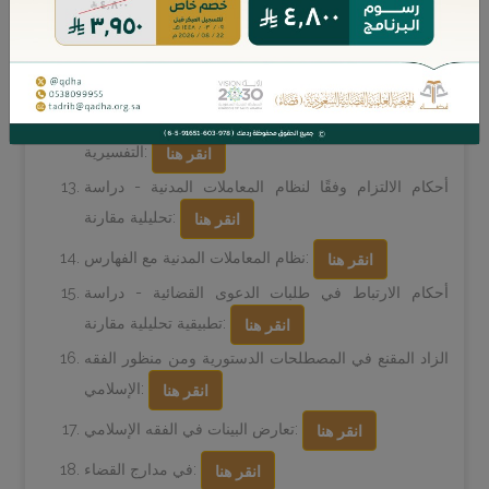
انقر هنا
ضوابط يُعرف بها المكلف بالإثبات:
انقر هنا
نظام الانضباط الوظيفي ولائحته التنفيذية مع الفهارس،
ملحقاً به الساري من مواد نظام تأديب الموظفين ومذكرته
التفسيرية:
انقر هنا
أحكام الالتزام وفقًا لنظام المعاملات المدنية - دراسة
تحليلية مقارنة:
انقر هنا
نظام المعاملات المدنية مع الفهارس:
انقر هنا
أحكام الارتباط في طلبات الدعوى القضائية - دراسة
تطبيقية تحليلية مقارنة:
انقر هنا
الزاد المقنع في المصطلحات الدستورية ومن منظور الفقه
الإسلامي:
انقر هنا
تعارض البينات في الفقه الإسلامي:
انقر هنا
في مدارج القضاء:
انقر هنا